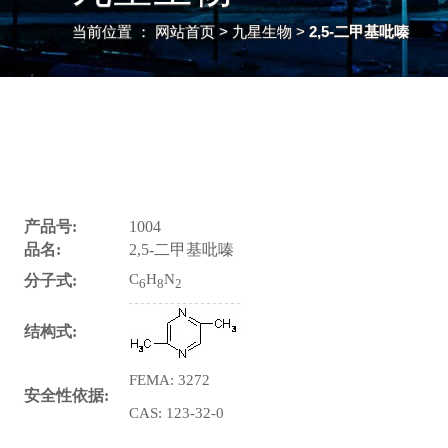
当前位置 ：
网站首页
> 九星生物 >
2,5-二甲基吡嗪
产品号:
1004
品名:
2,5-二甲基吡嗪
C
H
N
分子式:
6
8
2
结构式:
FEMA: 3272
安全性依据:
CAS: 123-32-0