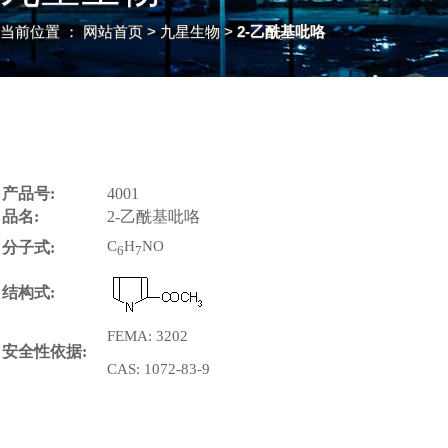
当前位置 ：
网站首页
> 九星生物 >
2-乙酰基吡咯
产品号:
4001
品名:
2-乙酰基吡咯
C
H
NO
分子式:
6
7
结构式:
FEMA: 3202
安全性依据:
CAS: 1072-83-9