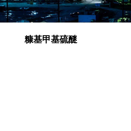
糠基甲基硫醚