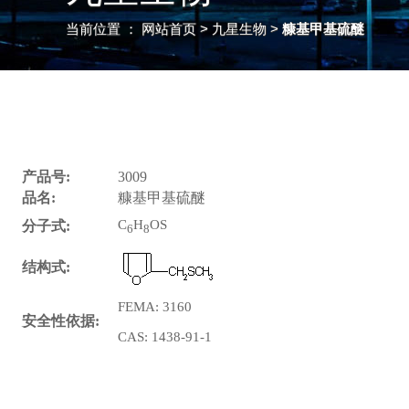
当前位置 ：
网站首页
> 九星生物 >
糠基甲基硫醚
产品号:
3009
品名:
糠基甲基硫醚
C
H
OS
分子式:
6
8
结构式:
FEMA: 3160
安全性依据:
CAS: 1438-91-1