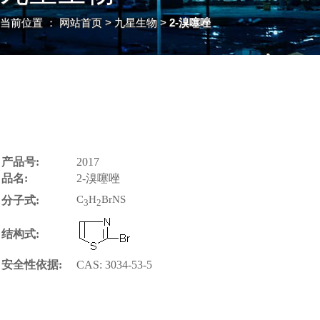
当前位置 ：
网站首页
> 九星生物 >
2-溴噻唑
产品号:
2017
品名:
2-溴噻唑
C
H
BrNS
分子式:
3
2
结构式:
安全性依据:
CAS: 3034-53-5