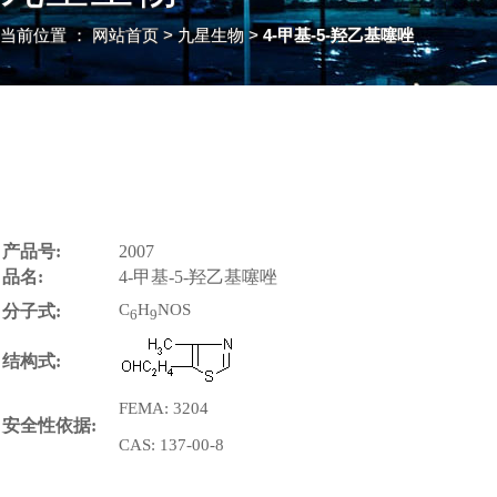
当前位置 ：
网站首页
> 九星生物 >
4-甲基-5-羟乙基噻唑
产品号:
2007
品名:
4-甲基-5-羟乙基噻唑
C
H
NOS
分子式:
6
9
结构式:
FEMA: 3204
安全性依据:
CAS: 137-00-8