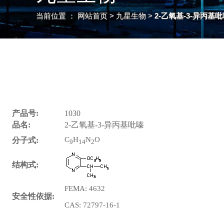
当前位置 ：
网站首页
> 九星生物 >
2-乙氧基-3-异丙基
产品号:
1030
品名:
2-乙氧基-3-异丙基吡嗪
C
H
N
O
分子式:
9
14
2
结构式:
FEMA: 4632
安全性依据:
CAS: 72797-16-1