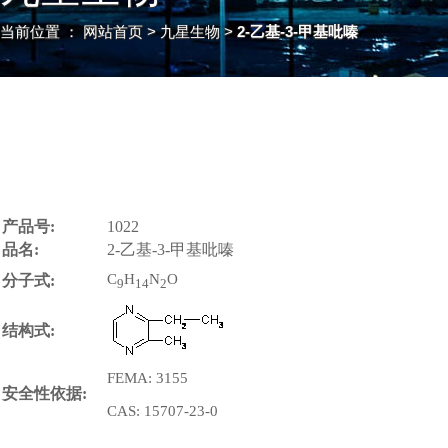
当前位置 ：
网站首页
> 九星生物 >
2-乙基-3-甲基吡嗪
产品号:
1022
品名:
2-乙基-3-甲基吡嗪
C
H
N
O
分子式:
9
14
2
结构式:
FEMA: 3155
安全性依据:
CAS: 15707-23-0