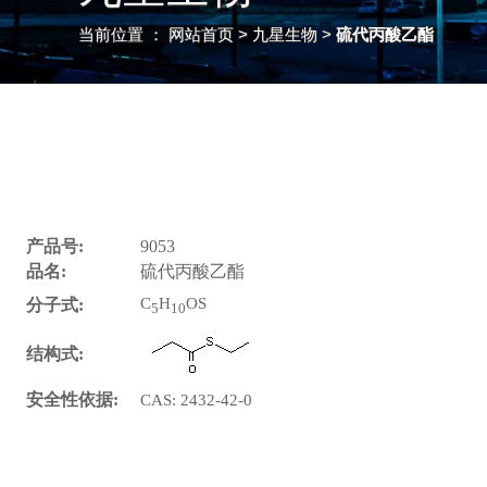
当前位置 ：
网站首页
> 九星生物 >
硫代丙酸乙酯
产品号:
9053
品名:
硫代丙酸乙酯
C
H
OS
分子式:
5
10
结构式:
安全性依据:
CAS: 2432-42-0