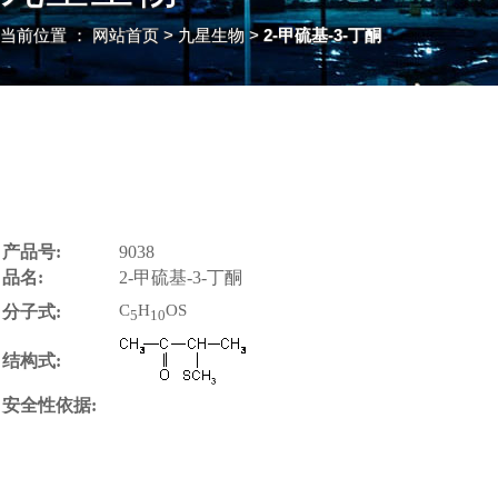
当前位置 ：
网站首页
> 九星生物 >
2-甲硫基-3-丁酮
产品号:
9038
品名:
2-甲硫基-3-丁酮
C
H
OS
分子式:
5
10
结构式:
安全性依据: