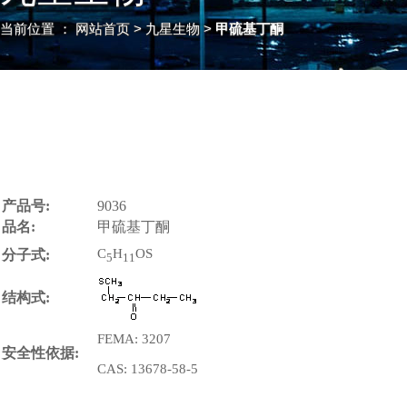
当前位置 ：
网站首页
> 九星生物 >
甲硫基丁酮
产品号:
9036
品名:
甲硫基丁酮
C
H
OS
分子式:
5
11
结构式:
FEMA: 3207
安全性依据:
CAS: 13678-58-5