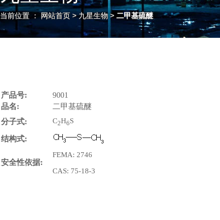
当前位置 ：
网站首页
> 九星生物 >
二甲基硫醚
产品号:
9001
品名:
二甲基硫醚
C
H
S
分子式:
2
6
结构式:
FEMA: 2746
安全性依据:
CAS: 75-18-3