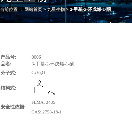
当前位置 ：
网站首页
> 九星生物 >
3-甲基-2-环戊烯-1-酮
产品号:
8006
品名:
3-甲基-2-环戊烯-1-酮
C
H
O
分子式:
6
8
结构式:
FEMA: 3435
安全性依据:
CAS: 2758-18-1