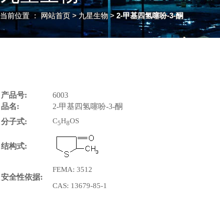
当前位置 ：
网站首页
> 九星生物 >
2-甲基四氢噻吩-3-酮
产品号:
6003
品名:
2-甲基四氢噻吩-3-酮
C
H
OS
分子式:
5
8
结构式:
FEMA: 3512
安全性依据:
CAS: 13679-85-1